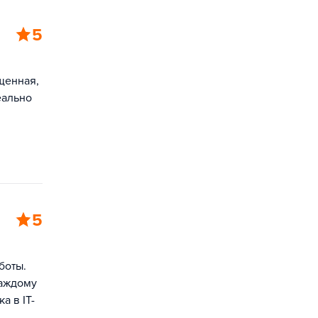
5
щенная,
еально
5
боты.
каждому
а в IT-