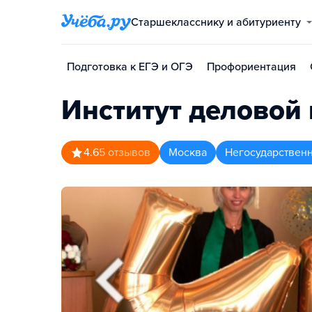
Старшекласснику и абитуриенту
Подготовка к ЕГЭ и ОГЭ
Профориентация
Институт деловой
4.6
5
отзывов
Москва
Негосударствен