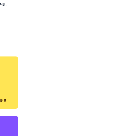
чи.
ия.