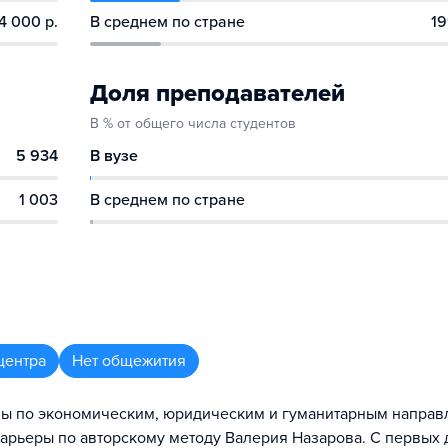
4 000 р.
В среднем по стране
19
Доля преподавателей
В % от общего числа студентов
5 934
В вузе
1 003
В среднем по стране
центра
Нет общежития
мы по экономическим, юридическим и гуманитарным направ
карьеры по авторскому методу Валерия Назарова. С первых 