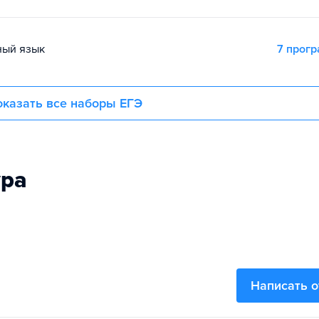
ный язык
7 прог
казать все наборы ЕГЭ
ура
Написать 