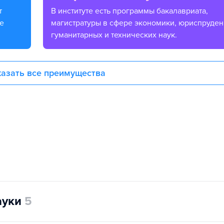
В институте есть программы бакалавриата,
е
магистратуры в сфере экономики, юриспруден
гуманитарных и технических наук.
азать все преимущества
ауки
5