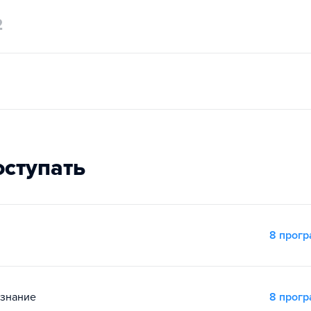
2
оступать
8 прог
ознание
8 прог