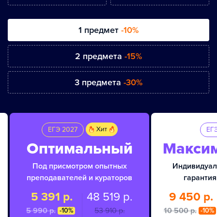
1 предмет
-10%
2 предмета
-15%
3 предмета
-30%
ЕГЭ 2027
ЕГ
Оптимальный
Макси
Под присмотром опытных
Индивидуал
преподавателей и кураторов
гарантия
5 391 р.
48 519 р.
9 450 р.
5 990 p.
53 910 p.
10 500 p.
-10%
-10%