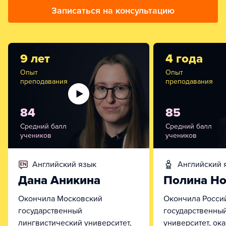
Записаться на консультацию
9 лет
4 года
Опыт
Опыт
преподавания
преподавания
84
85
Средний балл
Средний балл
учеников
учеников
английский язык
английский
Дана Аникина
Полина Н
Окончила Московский
Окончила Росси
государственный
государственны
лингвистический университет,
университет, ок