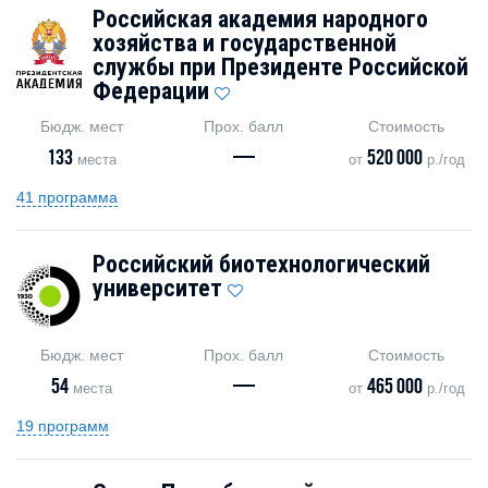
Российская академия народного
хозяйства и государственной
службы при Президенте Российской
Федерации
Бюдж. мест
Прох. балл
Стоимость
133
—
520 000
места
от
р./год
41 программа
Российский биотехнологический
университет
Бюдж. мест
Прох. балл
Стоимость
54
—
465 000
места
от
р./год
19 программ