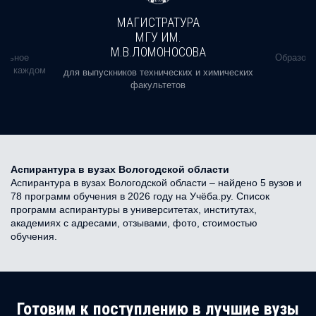
МАГИСТРАТУРА
МГУ ИМ.
М.В.ЛОМОНОСОВА
альное
Образова
ь в каждом
для выпускников технических и химических
факультетов
Аспирантура в вузах Вологодской области
Аспирантура в вузах Вологодской области – найдено 5 вузов и
78 программ обучения в 2026 году на Учёба.ру. Список
программ аспирантуры в университетах, институтах,
академиях с адресами, отзывами, фото, стоимостью
обучения.
Готовим к поступлению в лучшие вузы