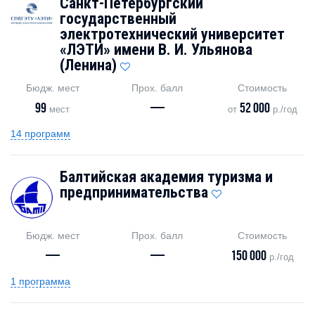
Санкт-Петербургский
государственный
электротехнический университет
«ЛЭТИ» имени В. И. Ульянова
(Ленина)
Бюдж. мест
Прох. балл
Стоимость
99
—
52 000
мест
от
р./год
14 программ
Балтийская академия туризма и
предпринимательства
Бюдж. мест
Прох. балл
Стоимость
—
—
150 000
р./год
1 программа