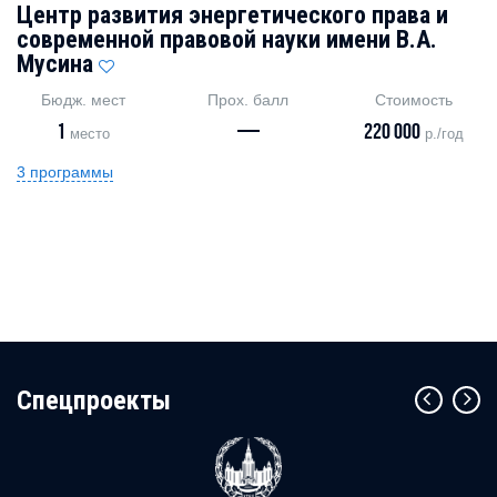
Центр развития энергетического права и
современной правовой науки имени В.А.
Мусина
Бюдж. мест
Прох. балл
Стоимость
1
—
220 000
место
р./год
3 программы
Cпецпроекты