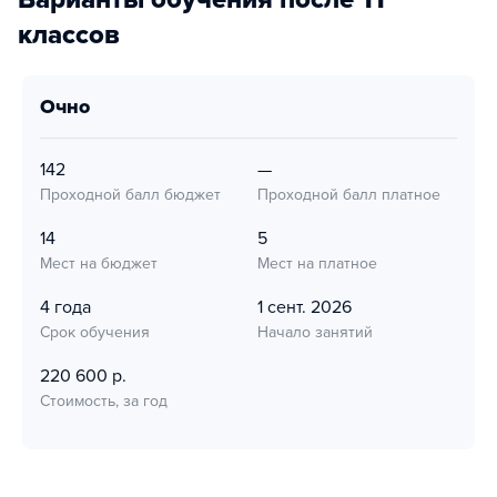
классов
очно
142
—
Проходной балл бюджет
Проходной балл платное
14
5
Мест на бюджет
Мест на платное
4 года
1 сент. 2026
Срок обучения
Начало занятий
220 600 р.
Стоимость, за год