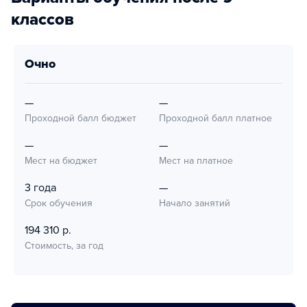
классов
очно
—
—
Проходной балл бюджет
Проходной балл платное
—
—
Мест на бюджет
Мест на платное
3 года
—
Срок обучения
Начало занятий
194 310 р.
Стоимость, за год